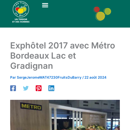
Aller
au
Les Vergers Du Barry
En Savoir Plus
contenu
Exphôtel 2017 avec Métro
Bordeaux Lac et
Gradignan
Par
SergeJeromeWAT47230FruitsDuBarry
/
22 août 2024